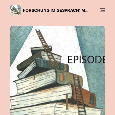
FORSCHUNG IM GESPRÄCH: MULTIPLER WETTBEWERB IM HOCHSCHULSYSTEM